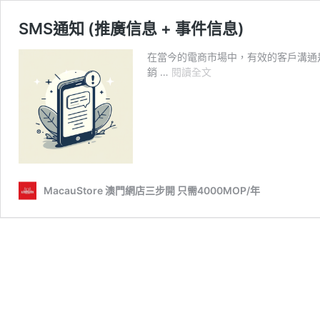
SMS通知 (推廣信息 + 事件信息)
在當今的電商市場中，有效的客戶溝通
SMS
銷 …
閱讀全文
通
知
(推
廣
信
息
+
MacauStore 澳門網店三步開 只需4000MOP/年
事
件
信
息)